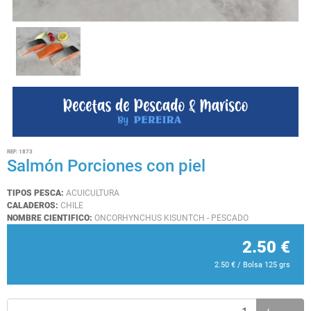
REF:
1873
Salmón Porciones con piel
TIPOS PESCA:
ACUICULTURA
CALADEROS:
CHILE
NOMBRE CIENTIFICO:
ONCORHYNCHUS KISUNTCH - PESCADO
2.50
€
2.50
€
/ Bolsa 125 grs