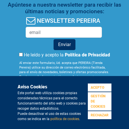
Apúntese a nuestra newsletter para recibir las
últimas noticias y promociones:
NEWSLETTER PEREIRA
Enviar
He leído y acepto la
Política de Privacidad
Al enviar este formulario, Ud. acepta que PEREIRA (Tienda
Pereira) utilice su dirección de correo electrónico facilitada,
para el envío de novedades, boletines y ofertas promocionales.
Puede cancelar la suscripción en cualquier momento por
medio del enlace que figura en los correos que recibe.
Aviso Cookies
Obtenga más información sobre la gestión de sus datos y
ACEPTO
derechos en nuestra
Política de Privacidad
. Si quiere darse de
Este portal web utiliza cookies propias
baja de nuestra newsletter pulse
aquí
GESTIÓN
consideradas técnicas para el correcto
¿Quiénes
Aviso
Condiciones
Política de
Política de
DE
funcionamiento del sitio web y cookies para
somos?
Legal
Generales
Privacidad
Cookies
COOKIES
recoger datos estadísticos.
Puede desactivar el uso de estas cookies
RECHAZAR
como se indica en la
política de cookies
.
©2019 Grupo Pereira