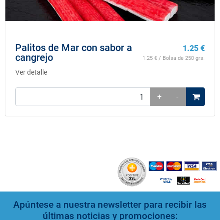
Palitos de Mar con sabor a
1.25
€
cangrejo
1.25
€ / Bolsa de 250 grs.
Ver detalle
+
-
Apúntese a nuestra newsletter para recibir las
últimas noticias y promociones: