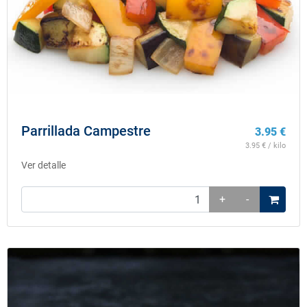
Parrillada Campestre
3.95
€
3.95
€ / kilo
Ver detalle
+
-