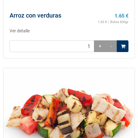
Arroz con verduras
1.65
€
1.65
€ / Bolsa 600gr
Ver detalle
+
-