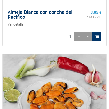
Almeja Blanca con concha del
3.95
€
Pacifico
3.95
€ / Kilo
Ver detalle
+
-