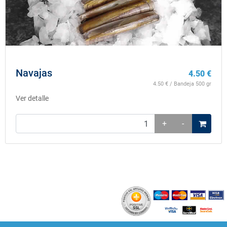
Navajas
4.50
€
4.50
€ / Bandeja 500 gr
Ver detalle
+
-