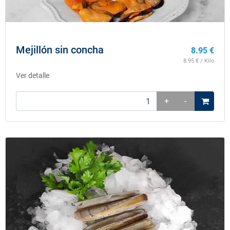
Mejillón sin concha
8.95
€
8.95
€ / Kilo
Ver detalle
+
-