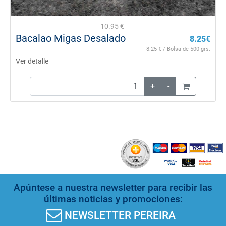
10.95
€
Bacalao Migas Desalado
8.25
€
8.25
€ / Bolsa de 500 grs.
Ver detalle
+
-
Apúntese a nuestra newsletter para recibir las
últimas noticias y promociones:
NEWSLETTER PEREIRA