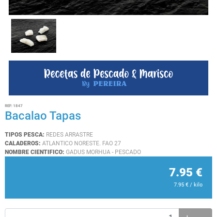
REF:
1847
Bacalao Tapas
TIPOS PESCA:
REDES ARRASTRE
CALADEROS:
ATLANTICO NORESTE. FAO 27
NOMBRE CIENTIFICO:
GADUS MORHUA - PESCADO
7.95
€
7.95
€
/ kilo