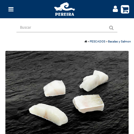
>
PESCADOS
>
Bacalao y Salmon