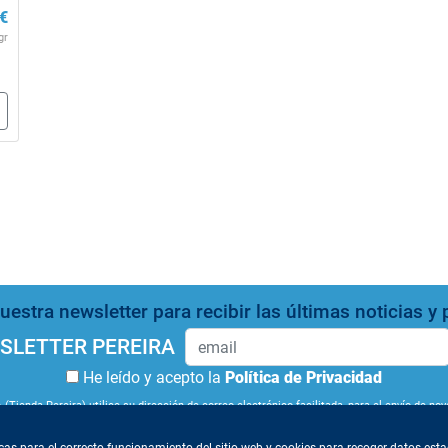
€
gr
estra newsletter para recibir las últimas noticias 
SLETTER PEREIRA
He leído y acepto la
Política de Privacidad
 (Tienda Pereira) utilice su dirección de correo electrónico facilitada, para el envío de n
 medio del enlace que figura en los correos que recibe. Obtenga más información sobre l
e nuestra newsletter pulse
aquí