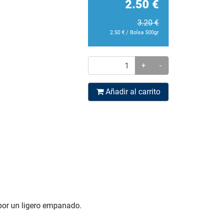
2.50
€
3.20
€
2.50
€
/ Bolsa 500gr
+
-
Añadir al carrito
 por un ligero empanado.