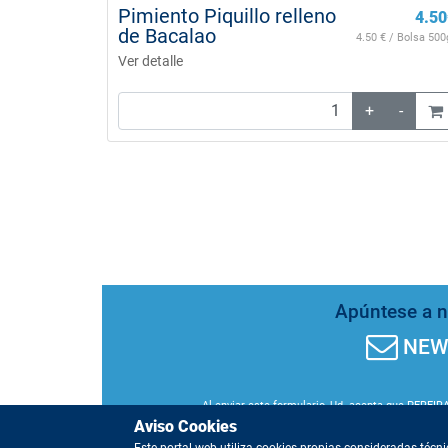
Pimiento Piquillo relleno
4.50
de Bacalao
4.50
€ / Bolsa 500
Ver detalle
+
-
Apúntese a nu
NEW
Al enviar este formulario, Ud. acepta que PEREIRA
cancelar la suscripción en cualquier momento por
Aviso Cookies
Política de Privacidad
. Si quiere darse de baja d