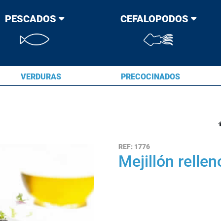
PESCADOS
CEFALOPODOS
VERDURAS
PRECOCINADOS
REF:
1776
Mejillón rellen