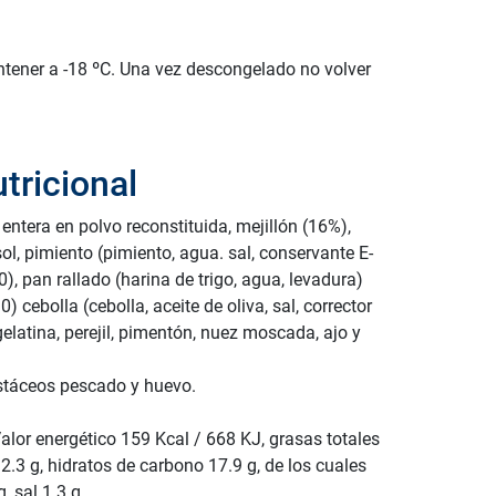
tener a -18 ºC. Una vez descongelado no volver
tricional
e entera en polvo reconstituida, mejillón (16%),
sol, pimiento (pimiento, agua. sal, conservante E-
), pan rallado (harina de trigo, agua, levadura)
) cebolla (cebolla, aceite de oliva, sal, corrector
gelatina, perejil, pimentón, nuez moscada, ajo y
stáceos pescado y huevo.
Valor energético 159 Kcal / 668 KJ, grasas totales
2.3 g, hidratos de carbono 17.9 g, de los cuales
, sal 1.3 g.