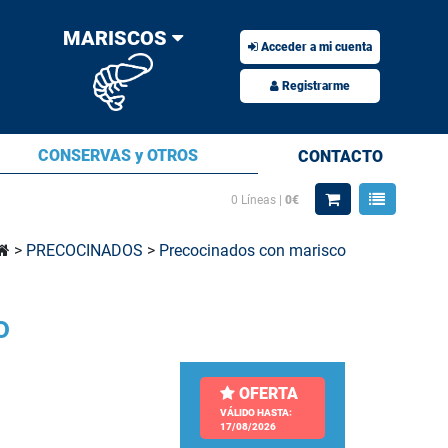
MARISCOS
Acceder a mi cuenta
Registrarme
CONSERVAS y OTROS
CONTACTO
0
Líneas |
0€
>
PRECOCINADOS
>
Precocinados con marisco
o
OFERTA
VÁLIDO HASTA:
17/08/2026