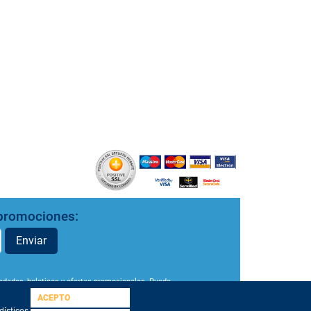
y promociones:
Enviar
ovedades, boletines y ofertas promocionales. Puede
a gestión de sus datos y derechos en nuestra
ACEPTO