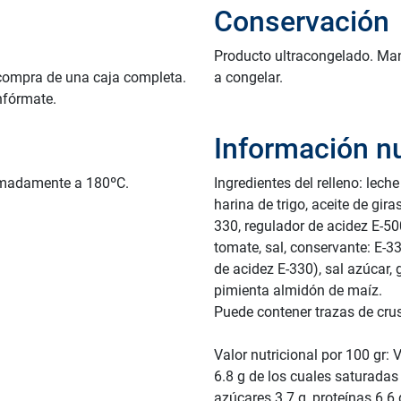
Conservación
Producto ultracongelado. Man
 compra de una caja completa.
a congelar.
nfórmate.
Información nu
ximadamente a 180ºC.
Ingredientes del relleno: lech
harina de trigo, aceite de gira
330, regulador de acidez E-500
tomate, sal, conservante: E-330
de acidez E-330), sal azúcar, 
pimienta almidón de maíz.
Puede contener trazas de cru
Valor nutricional por 100 gr: 
6.8 g de los cuales saturadas 
azúcares 3.7 g, proteínas 6.6 g