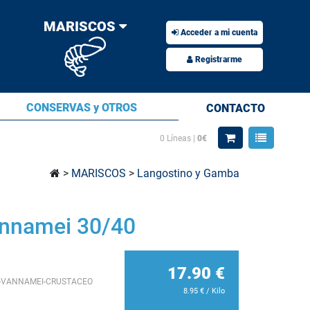
MARISCOS
Acceder a mi cuenta
Registrarme
CONSERVAS y OTROS
CONTACTO
0
Líneas |
0€
>
MARISCOS
>
Langostino y Gamba
annamei 30/40
17.90
€
-VANNAMEI-CRUSTACEO
8.95
€
/ Kilo