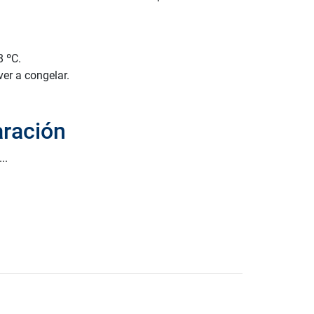
8 ºC.
er a congelar.
ración
..