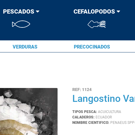
PESCADOS
CEFALOPODOS
VERDURAS
PRECOCINADOS
REF:
1124
Langostino V
TIPOS PESCA:
ACUICULTURA
CALADEROS:
ECUADOR
NOMBRE CIENTIFICO:
PENAEUS SPP