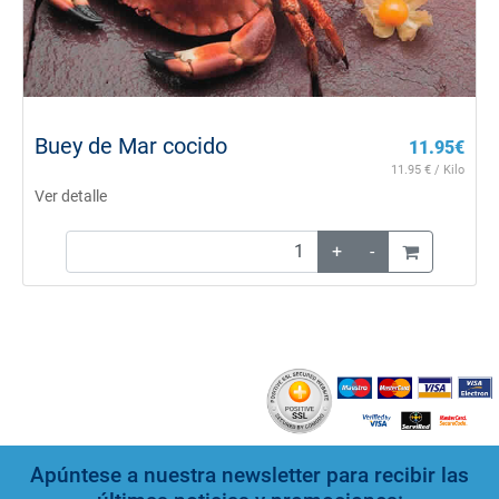
Buey de Mar cocido
11.95
€
11.95
€ / Kilo
Ver detalle
+
-
Apúntese a nuestra newsletter para recibir las