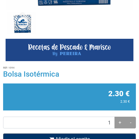
REF:
1094
Bolsa Isotérmica
2.30
€
2.30
€
+
-