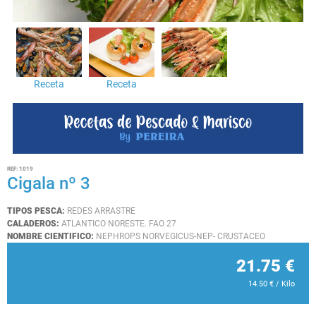
Receta
Receta
REF:
1019
Cigala nº 3
TIPOS PESCA:
REDES ARRASTRE
CALADEROS:
ATLANTICO NORESTE. FAO 27
NOMBRE CIENTIFICO:
NEPHROPS NORVEGICUS-NEP- CRUSTACEO
21.75
€
14.50
€
/ Kilo