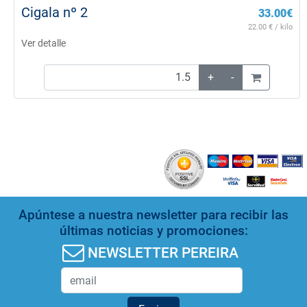
Cigala nº 2
33.00
€
22.00
€ / kilo
Ver detalle
+
-
Apúntese a nuestra newsletter para recibir las
últimas noticias y promociones:
NEWSLETTER PEREIRA