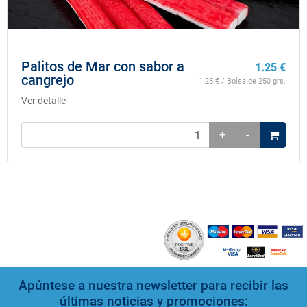
Palitos de Mar con sabor a
1.25
€
cangrejo
1.25
€ / Bolsa de 250 grs.
Ver detalle
+
-
Apúntese a nuestra newsletter para recibir las
últimas noticias y promociones: