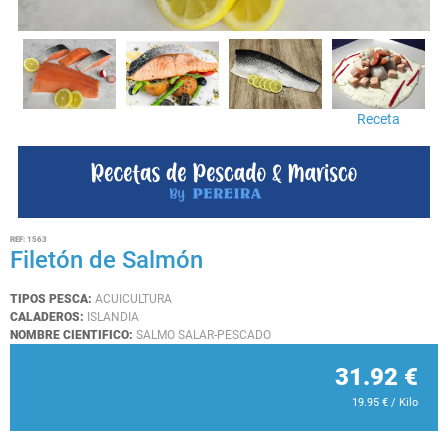
Receta
REF:
1563
Filetón de Salmón
TIPOS PESCA:
ACUICULTURA
CALADEROS:
ISLANDIA
NOMBRE CIENTIFICO:
SALMO SALAR-PESCADO
31.92
€
19.95
€
/ Kilo