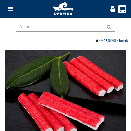
>
MARISCOS
>
Surimis