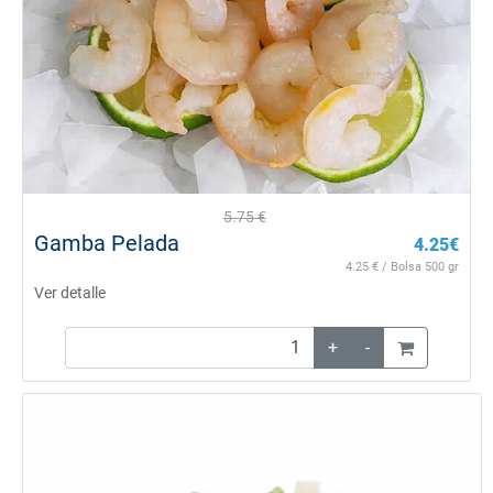
5.75
€
Gamba Pelada
4.25
€
4.25
€ / Bolsa 500 gr
Ver detalle
+
-