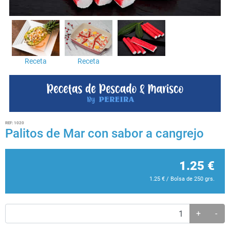
Receta
Receta
REF:
1020
Palitos de Mar con sabor a cangrejo
1.25
€
1.25
€
/ Bolsa de 250 grs.
+
-