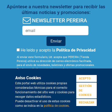
Apúntese a nuestra newsletter para recibir las
últimas noticias y promociones:
NEWSLETTER PEREIRA
Enviar
He leído y acepto la
Política de Privacidad
Al enviar este formulario, Ud. acepta que PEREIRA (Tienda
Pereira) utilice su dirección de correo electrónico facilitada,
para el envío de novedades, boletines y ofertas promocionales.
Puede cancelar la suscripción en cualquier momento por
medio del enlace que figura en los correos que recibe.
Aviso Cookies
Obtenga más información sobre la gestión de sus datos y
ACEPTO
derechos en nuestra
Política de Privacidad
. Si quiere darse de
Este portal web utiliza cookies propias
baja de nuestra newsletter pulse
aquí
GESTIÓN
consideradas técnicas para el correcto
¿Quiénes
Aviso
Condiciones
Política de
Política de
DE
funcionamiento del sitio web y cookies para
somos?
Legal
Generales
Privacidad
Cookies
COOKIES
recoger datos estadísticos.
Puede desactivar el uso de estas cookies
RECHAZAR
como se indica en la
política de cookies
.
©2019 Grupo Pereira