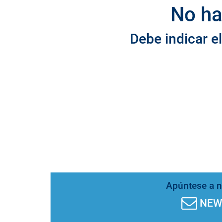
No ha
Debe indicar e
Apúntese a nu
NEW