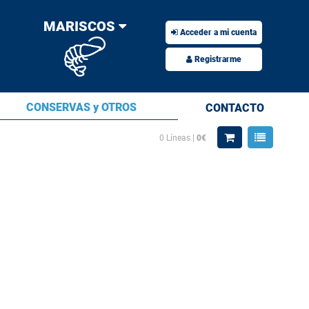
MARISCOS
Acceder a mi cuenta
Registrarme
CONSERVAS y OTROS
CONTACTO
0
Líneas |
0€