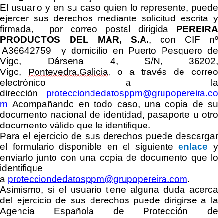
El usuario
y en su caso quien lo represente,
pued
ejercer sus derechos
mediante solicitud escrita y
firmada,
por correo postal
dirigida
PEREIRA
PRODUCTOS DEL MAR, S.A
.
, con CIF nº
A36642759
y domicilio en
Puerto Pesquero d
Vigo, Dársena 4, S/N, 36202,
Vigo,
Pontevedra,
Galicia
, o a través de corre
electrónico a la
dirección
protecciondedatosppm@grupopereira.co
m
A
compañando en todo caso,
una copia de su
documento nacional de identidad, pasaporte u otro
documento válido que le identifique.
Para el ejercicio
de sus derechos puede
descarga
el formulario disponible en el siguiente
enlace
enviarlo junto con una copia de documento que lo
identifique
a
protecciondedatosppm@grupopereira.com
.
Asimismo, si el usuario tiene alguna duda acerca
del ejercicio de sus derechos puede dirigirse a la
Agencia Española de Protección de