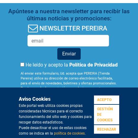
Apúntese a nuestra newsletter para recibir las
últimas noticias y promociones:
NEWSLETTER PEREIRA
Enviar
He leído y acepto la
Política de Privacidad
Al enviar este formulario, Ud. acepta que PEREIRA (Tienda
Pereira) utilice su dirección de correo electrónico facilitada,
para el envío de novedades, boletines y ofertas promocionales.
Puede cancelar la suscripción en cualquier momento por
medio del enlace que figura en los correos que recibe.
Aviso Cookies
Obtenga más información sobre la gestión de sus datos y
ACEPTO
derechos en nuestra
Política de Privacidad
. Si quiere darse de
Este portal web utiliza cookies propias
baja de nuestra newsletter pulse
aquí
GESTIÓN
consideradas técnicas para el correcto
¿Quiénes
Aviso
Condiciones
Política de
Política de
DE
funcionamiento del sitio web y cookies para
somos?
Legal
Generales
Privacidad
Cookies
COOKIES
recoger datos estadísticos.
Puede desactivar el uso de estas cookies
RECHAZAR
como se indica en la
política de cookies
.