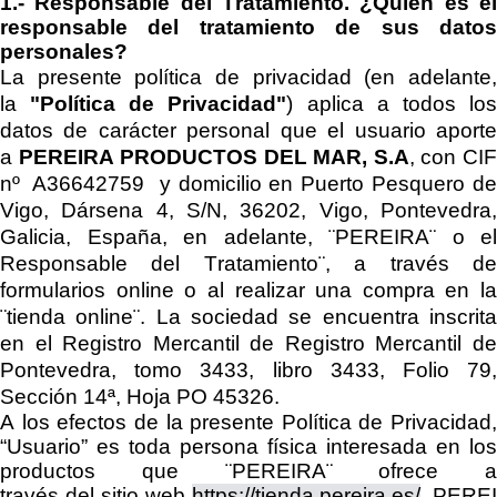
1.-
Responsable del Tratamiento.
¿Quién es e
responsable del tratamiento de sus datos
personales?
La presente política de privacidad (en adelante,
la
"Política de Privacidad"
) aplica a todos lo
datos de carácter personal que el usuario aporte
a
PEREIRA PRODUCTOS DEL MAR, S.A
, con CI
nº
A36642759
y domicilio en
Puerto Pesquero de
Vigo, Dársena 4, S/N, 36202, Vigo, Pontevedra,
Galicia, España
, en adelante, ¨
PEREIRA
¨
o el
Responsable del Tratamiento
¨, a través d
formularios online o al realizar una compra en
la
¨tienda online¨
.
La sociedad se encuentra
inscrit
en el
Registro Mercantil de
Registro Mercantil d
Pontevedra, tomo 3433, libro 3433, Folio 79,
Sección 14ª, Hoja PO 45326
.
A los efectos de la presente Política de Privacidad,
“Usuario”
es
toda persona física interesada en los
productos que
¨
PEREIRA
¨
ofrece a
través
del
sitio
web
https://tienda.pereira.es/
.
PEREI