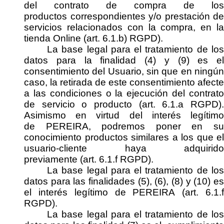
del contrato de
compra de los
productos
correspondientes y/o prestación de
servicios relacionados con la compra,
en l
tienda
Online
(art. 6.1.b) RGPD)
.
La
base legal
para el tratamiento de lo
datos para la finalidad (
4
) y (9)
es
el
consentimiento del Usuario,
sin que en ningún
caso, la retirada de este consentimiento afecte
a las condiciones o la ejecución del contrato
de servicio o producto
(art. 6.1.a RGPD)
.
Asimismo en virtud del
interés legítim
de
PEREIRA
,
podremos
poner en s
conocimiento productos similares a los que
el
usuario-cliente
haya adquirido
previamente
(art. 6.1.f RGPD)
.
La
base legal
para el tratamiento de lo
datos para las finalidades (
5
)
,
(6)
,
(8)
y (10)
e
el
interés legítimo de
PEREIRA
(art. 6.1.
RGPD)
.
La
base legal
para el tratamiento de lo