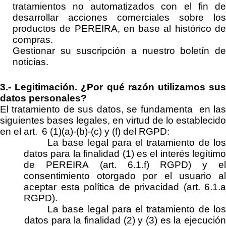
tratamientos no automatizados con el fin de
desarrollar acciones comerciales sobre los
productos de
PEREIRA
, en base al histórico d
compras.
Gestionar su suscripción a nuestro boletín de
noticias.
3.-
Legitimación.
¿Por qué razón utilizamos su
datos personales?
El tratamiento de sus datos, se
fundamenta
en la
siguientes bases legales
, en virtud de lo establecido
en el art. 6 (1
)(
a)-(b)-
(c) y
(f) del RGPD
:
La
base legal
para el tratamiento de lo
datos para la finalidad (1) es el interés legítimo
de
PEREIRA
(art. 6.1.f) RGPD)
y e
consentimiento otorgado por el usuario al
aceptar esta política de privacidad
(art. 6.1.a
RGPD)
.
La
base legal
para el tratamiento de lo
datos para la finalidad (
2
) y (
3
) es la
ejecució