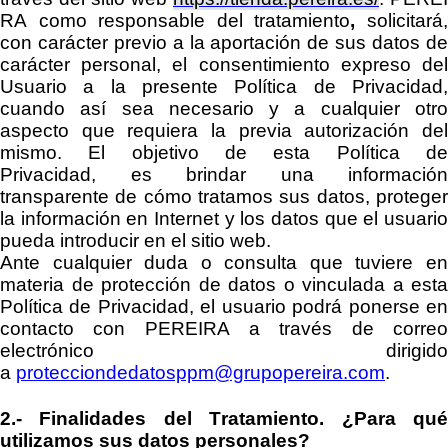
RA
como
responsable del tratamiento
,
solicitará
con carácter previo a la aportación de sus datos de
carácter personal, el consentimiento expreso del
Usuario a la presente Política de Privacidad,
cuando así sea necesario y a cualquier otro
aspecto que requiera la previa autorización del
mismo. El objetivo de
esta Política d
Privacidad,
es
brindar una información
transparente
de cómo tratamos sus datos
,
protege
la información en Internet y los datos que el usuario
pueda introducir en
el
sitio
web
.
Ante cualquier duda o
consulta
que tuviere e
materia de protección de datos
o vinculada a esta
Política de Privacidad
, el usuario podrá ponerse e
contacto con
PEREIRA
a través de
corre
electrónico dirigido
a
protecciondedatosppm@grupopereira.com
.
2.-
Finalidades del Tratamiento.
¿Para qu
utilizamos sus datos personales?