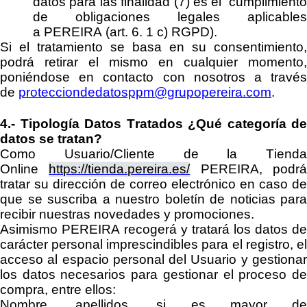
datos para las finalidad (7) es el cumplimiento
de obligaciones legales aplicables
a
PEREIRA
(art. 6. 1 c) RGPD).
Si el tratamiento se basa en su consentimiento,
podrá retirar el mismo en cualquier momento,
poniéndose en co
ntacto con nosotros a travé
de
protecciondedatosppm@grupopereira.com
.
4.-
Tipología Datos Tratados
¿Qué categoría de
datos se tratan?
Como Usuario/Cliente
de
la
Tienda
Online
https://tienda.pereira.es/
PEREIRA
,
podr
tratar su dirección de correo electrónico en caso de
que se suscriba a
nuestro boletín de noticias para
recibir nuestras novedades y promociones.
Asimismo
PEREIRA
recogerá y tratará los datos de
carácter personal imprescindibles para el registro
, e
a
cceso al espacio personal del Usuario
y gestiona
los datos necesarios para gestionar el proceso de
compra, entre ellos:
Nombre, apellidos,
si es mayor d