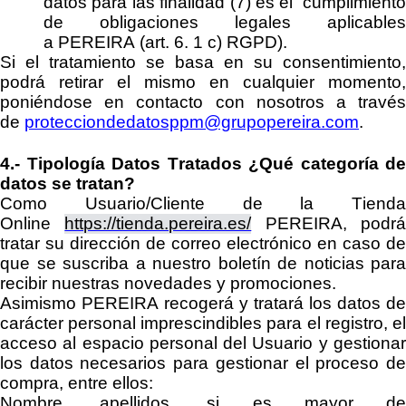
datos para las finalidad (7) es el cumplimiento
de obligaciones legales aplicables
a
PEREIRA
(art. 6. 1 c) RGPD).
Si el tratamiento se basa en su consentimiento,
podrá retirar el mismo en cualquier momento,
poniéndose en co
ntacto con nosotros a travé
de
protecciondedatosppm@grupopereira.com
.
4.-
Tipología Datos Tratados
¿Qué categoría de
datos se tratan?
Como Usuario/Cliente
de
la
Tienda
Online
https://tienda.pereira.es/
PEREIRA
,
podr
tratar su dirección de correo electrónico en caso de
que se suscriba a
nuestro boletín de noticias para
recibir nuestras novedades y promociones.
Asimismo
PEREIRA
recogerá y tratará los datos de
carácter personal imprescindibles para el registro
, e
a
cceso al espacio personal del Usuario
y gestiona
los datos necesarios para gestionar el proceso de
compra, entre ellos:
Nombre, apellidos,
si es mayor d