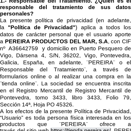
1.-
Responsable del Tratamiento.
¿Quién es e
responsable del tratamiento de sus datos
personales?
La presente política de privacidad (en adelante,
la
"Política de Privacidad"
) aplica a todos lo
datos de carácter personal que el usuario aporte
a
PEREIRA PRODUCTOS DEL MAR, S.A
, con CI
nº
A36642759
y domicilio en
Puerto Pesquero de
Vigo, Dársena 4, S/N, 36202, Vigo, Pontevedra,
Galicia, España
, en adelante, ¨
PEREIRA
¨
o el
Responsable del Tratamiento
¨, a través d
formularios online o al realizar una compra en
la
¨tienda online¨
.
La sociedad se encuentra
inscrit
en el
Registro Mercantil de
Registro Mercantil d
Pontevedra, tomo 3433, libro 3433, Folio 79,
Sección 14ª, Hoja PO 45326
.
A los efectos de la presente Política de Privacidad,
“Usuario”
es
toda persona física interesada en los
productos que
¨
PEREIRA
¨
ofrece a
través
del
sitio
web
https://tienda.pereira.es/
.
PEREI