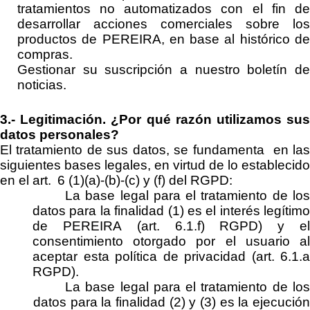
tratamientos no automatizados con el fin de
desarrollar acciones comerciales sobre los
productos de
PEREIRA
, en base al histórico d
compras.
Gestionar su suscripción a nuestro boletín de
noticias.
3.-
Legitimación.
¿Por qué razón utilizamos su
datos personales?
El tratamiento de sus datos, se
fundamenta
en la
siguientes bases legales
, en virtud de lo establecido
en el art. 6 (1
)(
a)-(b)-
(c) y
(f) del RGPD
:
La
base legal
para el tratamiento de lo
datos para la finalidad (1) es el interés legítimo
de
PEREIRA
(art. 6.1.f) RGPD)
y e
consentimiento otorgado por el usuario al
aceptar esta política de privacidad
(art. 6.1.a
RGPD)
.
La
base legal
para el tratamiento de lo
datos para la finalidad (
2
) y (
3
) es la
ejecució