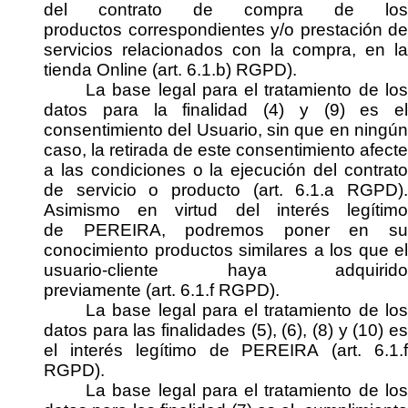
del contrato de
compra de los
productos
correspondientes y/o prestación de
servicios relacionados con la compra,
en l
tienda
Online
(art. 6.1.b) RGPD)
.
La
base legal
para el tratamiento de lo
datos para la finalidad (
4
) y (9)
es
el
consentimiento del Usuario,
sin que en ningún
caso, la retirada de este consentimiento afecte
a las condiciones o la ejecución del contrato
de servicio o producto
(art. 6.1.a RGPD)
.
Asimismo en virtud del
interés legítim
de
PEREIRA
,
podremos
poner en s
conocimiento productos similares a los que
el
usuario-cliente
haya adquirido
previamente
(art. 6.1.f RGPD)
.
La
base legal
para el tratamiento de lo
datos para las finalidades (
5
)
,
(6)
,
(8)
y (10)
e
el
interés legítimo de
PEREIRA
(art. 6.1.
RGPD)
.
La
base legal
para el tratamiento de lo