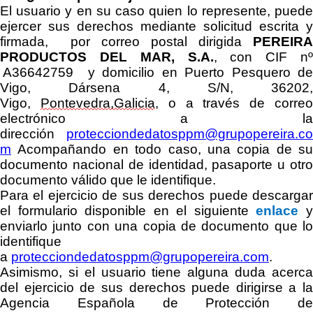
El usuario
y en su caso quien lo represente,
pued
ejercer sus derechos
mediante solicitud escrita y
firmada,
por correo postal
dirigida
PEREIRA
PRODUCTOS DEL MAR, S.A
.
, con CIF nº
A36642759
y domicilio en
Puerto Pesquero d
Vigo, Dársena 4, S/N, 36202,
Vigo,
Pontevedra,
Galicia
, o a través de corre
electrónico a la
dirección
protecciondedatosppm@grupopereira.co
m
A
compañando en todo caso,
una copia de su
documento nacional de identidad, pasaporte u otro
documento válido que le identifique.
Para el ejercicio
de sus derechos puede
descarga
el formulario disponible en el siguiente
enlace
enviarlo junto con una copia de documento que lo
identifique
a
protecciondedatosppm@grupopereira.com
.
Asimismo, si el usuario tiene alguna duda acerca
del ejercicio de sus derechos puede dirigirse a la
Agencia Española de Protección de