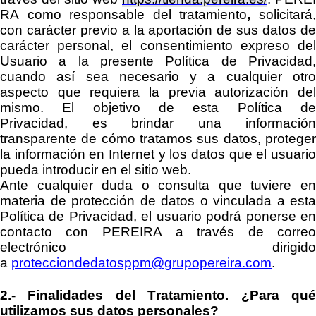
RA
como
responsable del tratamiento
,
solicitará
con carácter previo a la aportación de sus datos de
carácter personal, el consentimiento expreso del
Usuario a la presente Política de Privacidad,
cuando así sea necesario y a cualquier otro
aspecto que requiera la previa autorización del
mismo. El objetivo de
esta Política d
Privacidad,
es
brindar una información
transparente
de cómo tratamos sus datos
,
protege
la información en Internet y los datos que el usuario
pueda introducir en
el
sitio
web
.
Ante cualquier duda o
consulta
que tuviere e
materia de protección de datos
o vinculada a esta
Política de Privacidad
, el usuario podrá ponerse e
contacto con
PEREIRA
a través de
corre
electrónico dirigido
a
protecciondedatosppm@grupopereira.com
.
2.-
Finalidades del Tratamiento.
¿Para qu
utilizamos sus datos personales?