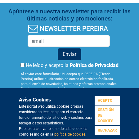
Apúntese a nuestra newsletter para recibir las
últimas noticias y promociones:
NEWSLETTER PEREIRA
Enviar
He leído y acepto la
Política de Privacidad
Al enviar este formulario, Ud. acepta que PEREIRA (Tienda
Pereira) utilice su dirección de correo electrónico facilitada,
para el envío de novedades, boletines y ofertas promocionales.
Puede cancelar la suscripción en cualquier momento por
medio del enlace que figura en los correos que recibe.
Aviso Cookies
Obtenga más información sobre la gestión de sus datos y
ACEPTO
derechos en nuestra
Política de Privacidad
. Si quiere darse de
Este portal web utiliza cookies propias
baja de nuestra newsletter pulse
aquí
GESTIÓN
consideradas técnicas para el correcto
¿Quiénes
Aviso
Condiciones
Política de
Política de
DE
funcionamiento del sitio web y cookies para
somos?
Legal
Generales
Privacidad
Cookies
COOKIES
recoger datos estadísticos.
Puede desactivar el uso de estas cookies
RECHAZAR
como se indica en la
política de cookies
.