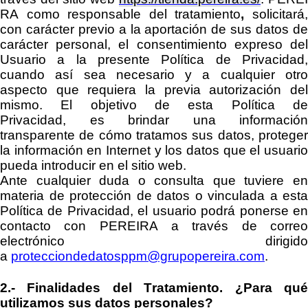
RA
como
responsable del tratamiento
,
solicitará
con carácter previo a la aportación de sus datos de
carácter personal, el consentimiento expreso del
Usuario a la presente Política de Privacidad,
cuando así sea necesario y a cualquier otro
aspecto que requiera la previa autorización del
mismo. El objetivo de
esta Política d
Privacidad,
es
brindar una información
transparente
de cómo tratamos sus datos
,
protege
la información en Internet y los datos que el usuario
pueda introducir en
el
sitio
web
.
Ante cualquier duda o
consulta
que tuviere e
materia de protección de datos
o vinculada a esta
Política de Privacidad
, el usuario podrá ponerse e
contacto con
PEREIRA
a través de
corre
electrónico dirigido
a
protecciondedatosppm@grupopereira.com
.
2.-
Finalidades del Tratamiento.
¿Para qu
utilizamos sus datos personales?