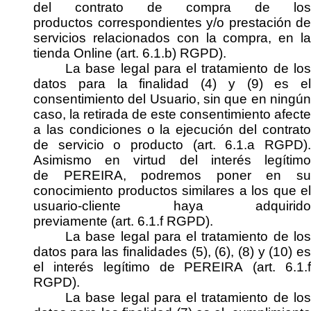
del contrato de
compra de los
productos
correspondientes y/o prestación de
servicios relacionados con la compra,
en l
tienda
Online
(art. 6.1.b) RGPD)
.
La
base legal
para el tratamiento de lo
datos para la finalidad (
4
) y (9)
es
el
consentimiento del Usuario,
sin que en ningún
caso, la retirada de este consentimiento afecte
a las condiciones o la ejecución del contrato
de servicio o producto
(art. 6.1.a RGPD)
.
Asimismo en virtud del
interés legítim
de
PEREIRA
,
podremos
poner en s
conocimiento productos similares a los que
el
usuario-cliente
haya adquirido
previamente
(art. 6.1.f RGPD)
.
La
base legal
para el tratamiento de lo
datos para las finalidades (
5
)
,
(6)
,
(8)
y (10)
e
el
interés legítimo de
PEREIRA
(art. 6.1.
RGPD)
.
La
base legal
para el tratamiento de lo