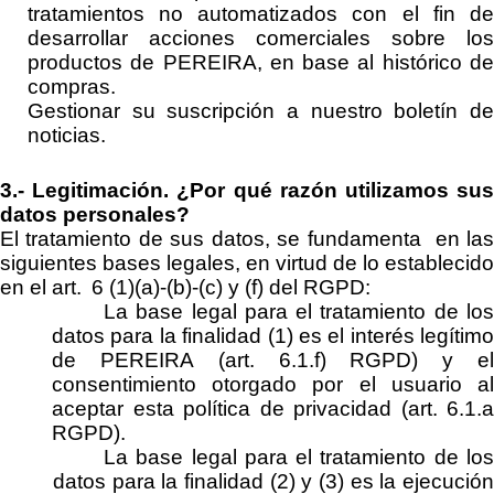
tratamientos no automatizados con el fin de
desarrollar acciones comerciales sobre los
productos de
PEREIRA
, en base al histórico d
compras.
Gestionar su suscripción a nuestro boletín de
noticias.
3.-
Legitimación.
¿Por qué razón utilizamos su
datos personales?
El tratamiento de sus datos, se
fundamenta
en la
siguientes bases legales
, en virtud de lo establecido
en el art. 6 (1
)(
a)-(b)-
(c) y
(f) del RGPD
:
La
base legal
para el tratamiento de lo
datos para la finalidad (1) es el interés legítimo
de
PEREIRA
(art. 6.1.f) RGPD)
y e
consentimiento otorgado por el usuario al
aceptar esta política de privacidad
(art. 6.1.a
RGPD)
.
La
base legal
para el tratamiento de lo
datos para la finalidad (
2
) y (
3
) es la
ejecució