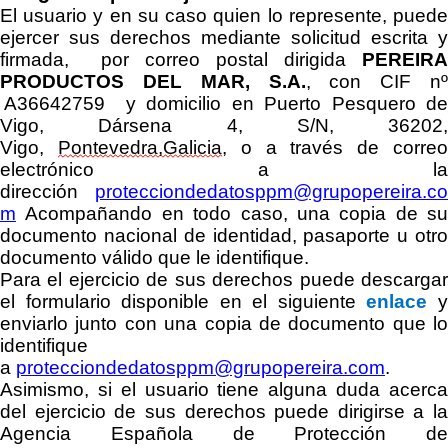
El usuario
y en su caso quien lo represente,
pued
ejercer sus derechos
mediante solicitud escrita y
firmada,
por correo postal
dirigida
PEREIRA
PRODUCTOS DEL MAR, S.A
.
, con CIF nº
A36642759
y domicilio en
Puerto Pesquero d
Vigo, Dársena 4, S/N, 36202,
Vigo,
Pontevedra,
Galicia
, o a través de corre
electrónico a la
dirección
protecciondedatosppm@grupopereira.co
m
A
compañando en todo caso,
una copia de su
documento nacional de identidad, pasaporte u otro
documento válido que le identifique.
Para el ejercicio
de sus derechos puede
descarga
el formulario disponible en el siguiente
enlace
enviarlo junto con una copia de documento que lo
identifique
a
protecciondedatosppm@grupopereira.com
.
Asimismo, si el usuario tiene alguna duda acerca
del ejercicio de sus derechos puede dirigirse a la
Agencia Española de Protección de