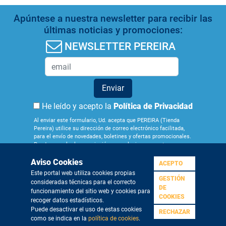
Apúntese a nuestra newsletter para recibir las
últimas noticias y promociones:
NEWSLETTER PEREIRA
Enviar
He leído y acepto la
Política de Privacidad
Al enviar este formulario, Ud. acepta que PEREIRA (Tienda
Pereira) utilice su dirección de correo electrónico facilitada,
para el envío de novedades, boletines y ofertas promocionales.
Puede cancelar la suscripción en cualquier momento por
medio del enlace que figura en los correos que recibe.
Aviso Cookies
Obtenga más información sobre la gestión de sus datos y
ACEPTO
derechos en nuestra
Política de Privacidad
. Si quiere darse de
Este portal web utiliza cookies propias
baja de nuestra newsletter pulse
aquí
GESTIÓN
consideradas técnicas para el correcto
¿Quiénes
Aviso
Condiciones
Política de
Política de
DE
funcionamiento del sitio web y cookies para
somos?
Legal
Generales
Privacidad
Cookies
COOKIES
recoger datos estadísticos.
Puede desactivar el uso de estas cookies
RECHAZAR
como se indica en la
política de cookies
.