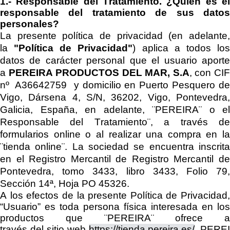
1.-
Responsable del Tratamiento.
¿Quién es e
responsable del tratamiento de sus datos
personales?
La presente política de privacidad (en adelante,
la
"Política de Privacidad"
) aplica a todos lo
datos de carácter personal que el usuario aporte
a
PEREIRA PRODUCTOS DEL MAR, S.A
, con CI
nº
A36642759
y domicilio en
Puerto Pesquero de
Vigo, Dársena 4, S/N, 36202, Vigo, Pontevedra,
Galicia, España
, en adelante, ¨
PEREIRA
¨
o el
Responsable del Tratamiento
¨, a través d
formularios online o al realizar una compra en
la
¨tienda online¨
.
La sociedad se encuentra
inscrit
en el
Registro Mercantil de
Registro Mercantil d
Pontevedra, tomo 3433, libro 3433, Folio 79,
Sección 14ª, Hoja PO 45326
.
A los efectos de la presente Política de Privacidad,
“Usuario”
es
toda persona física interesada en los
productos que
¨
PEREIRA
¨
ofrece a
través
del
sitio
web
https://tienda.pereira.es/
.
PEREI