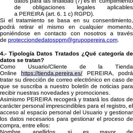
datos para las finalidad (7) es el cumplimiento
de obligaciones legales aplicables
a
PEREIRA
(art. 6. 1 c) RGPD).
Si el tratamiento se basa en su consentimiento,
podrá retirar el mismo en cualquier momento,
poniéndose en co
ntacto con nosotros a travé
de
protecciondedatosppm@grupopereira.com
.
4.-
Tipología Datos Tratados
¿Qué categoría de
datos se tratan?
Como Usuario/Cliente
de
la
Tienda
Online
https://tienda.pereira.es/
PEREIRA
,
podr
tratar su dirección de correo electrónico en caso de
que se suscriba a
nuestro boletín de noticias para
recibir nuestras novedades y promociones.
Asimismo
PEREIRA
recogerá y tratará los datos de
carácter personal imprescindibles para el registro
, e
a
cceso al espacio personal del Usuario
y gestiona
los datos necesarios para gestionar el proceso de
compra, entre ellos:
Nombre, apellidos,
si es mayor d